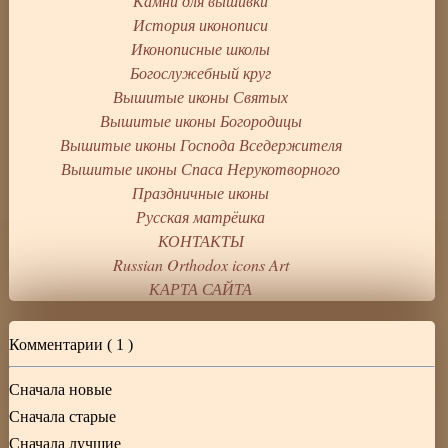
Камни для вышивки
История иконописи
Иконописные школы
Богослужебный круг
Вышитые иконы Святых
Вышитые иконы Богородицы
Вышитые иконы Господа Вседержителя
Вышитые иконы Спаса Нерукотворного
Праздничные иконы
Русская матрёшка
КОНТАКТЫ
Russian Orthodox icons Art
КАРТА САЙТА
Комментарии (
1
)
Сначала новые
Сначала старые
Сначала лучшие