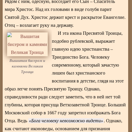
Рядом с ним, одесную, восседает его Сын – Спаситель
мира Христос. Над их головами в виде голубя парит
Святой Дух. Христос держит крест и раскрытое Евангелие.
Отец – возлагает руку на державу.
И эта икона Пресвятой Троицы,
подобно рублевской, выражает
главную идею христианства –
Триединство Бога. Человеку
Вышитая бисером и
современному, который зачастую
камнями Великая
Троица
лишен был христианского
воспитания в детстве, глядя на этот
образ легче понять Пресвятую Троицу. Однако,
справедливости ради следует заметить, что в ней нет той
глубины, которая присуща Ветхозаветной Троице. Большой
Московский собор в 1667 году запретил изображать Бога
Отца. Ведь
Бога человеку невозможно видети
. Однако,
как считают иконоведы, основанием для признания