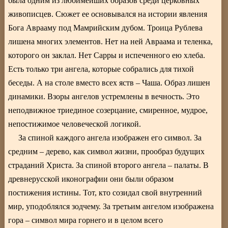
была одним из любимейших образов среди церковных
живописцев. Сюжет ее основывался на истории явления
Бога Аврааму под Мамрийским дубом. Троица Рублева
лишена многих элементов. Нет на ней Авраама и теленка,
которого он заклал. Нет Сарры и испеченного ею хлеба.
Есть только три ангела, которые собрались для тихой
беседы. А на столе вместо всех яств – Чаша. Образ лишен
динамики. Взоры ангелов устремлены в вечность. Это
неподвижное триединое созерцание, смиренное, мудрое,
непостижимое человеческой логикой.
За спиной каждого ангела изображен его символ. За
средним – дерево, как символ жизни, прообраз будущих
страданий Христа. За спиной второго ангела – палаты. В
древнерусской иконографии они были образом
постижения истины. Тот, кто созидал свой внутренний
мир, уподоблялся зодчему. За третьим ангелом изображена
гора – символ мира горнего и в целом всего