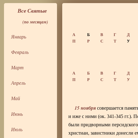
Все Святые
(по месяцам)
А
Б
В
Г
Д
Январь
П
Р
С
Т
У
Февраль
Март
А
Б
В
Г
Д
П
Р
С
Т
У
Апрель
Май
15 ноября
совершается памят
Июнь
и иже с ними (ок. 341-345 гг.)
были придворными персидского ц
Июль
христиан, завистники донесли е