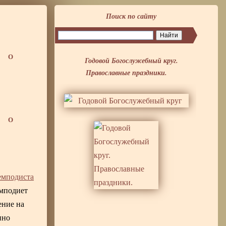
Поиск по сайту
О
Годовой Богослужебный круг.
Православные праздники.
О
мподиста
емподиет
ение на
нно