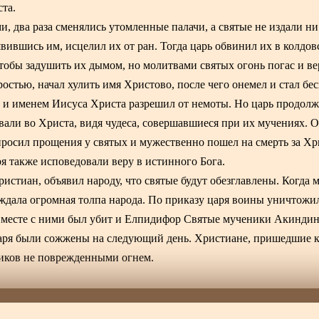
та.
и, два раза сменялись утомленные палачи, а святые не издали ни
вившись им, исцелил их от ран. Тогда царь обвинил их в колдов
чтобы задушить их дымом, но молитвами святых огонь погас и в
остью, начал хулить имя Христово, после чего онемел и стал бес
 и именем Иисуса Христа разрешил от немоты. Но царь продолж
али во Христа, видя чудеса, совершавшиеся при их мучениях. 
росил прощения у святых и мужественно пошел на смерть за Хр
 также исповедовали веру в истинного Бога.
христиан, объявил народу, что святые будут обезглавлены. Когда
ождала огромная толпа народа. По приказу царя воины уничтожи
. Вместе с ними был убит и Елпидифор Святые мученики Акиндин
аря были сожжены на следующий день. Христиане, пришедшие к
ников не поврежденными огнем.