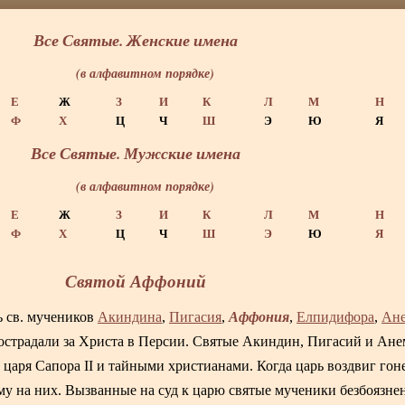
Все Святые. Женские имена
(в алфавитном порядке)
Е
Ж
З
И
К
Л
М
Н
Ф
Х
Ц
Ч
Ш
Э
Ю
Я
Все Святые. Мужские имена
(в алфавитном порядке)
Е
Ж
З
И
К
Л
М
Н
Ф
Х
Ц
Ч
Ш
Э
Ю
Я
Святой Аффоний
Аффония
ь св. мучеников
Акиндина
,
Пигасия
,
,
Елпидифора
,
Ане
. Пострадали за Христа в Персии. Святые Акиндин, Пигасий и Ан
аря Сапора II и тайными христианами. Когда царь воздвиг гон
му на них. Вызванные на суд к царю святые мученики безбоязне