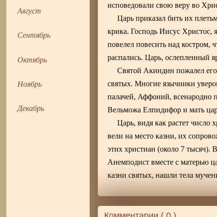
исповедовали свою веру во Хрис
Август
Царь приказал бить их плетьм
крика. Господь Иисус Христос, я
Сентябрь
повелел повесить над костром, 
распались. Царь, ослепленный яр
Октябрь
Святой Акиндин пожалел его
Ноябрь
святых. Многие язычники уверов
палачей, Аффоний, всенародно п
Декабрь
Вельможа Елпидифор и мать царя
Царь, видя как растет число 
вели на место казни, их сопров
этих христиан (около 7 тысяч)
Анемподист вместе с матерью ц
казни святых, нашли тела муче
Комментарии (
0
)