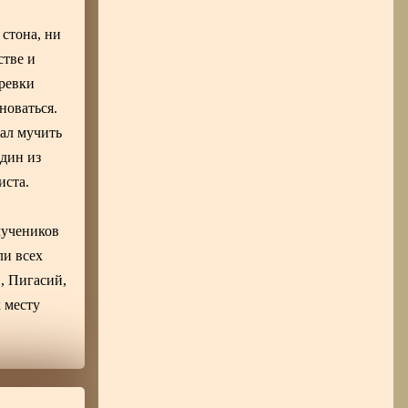
 стона, ни
стве и
еревки
новаться.
ал мучить
Один из
иста.
 мучеников
ли всех
, Пигасий,
 месту