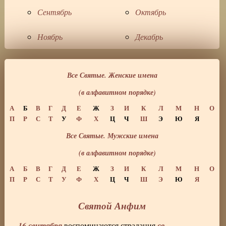
Сентябрь
Октябрь
Ноябрь
Декабрь
Все Святые. Женские имена
(в алфавитном порядке)
А
Б
В
Г
Д
Е
Ж
З
И
К
Л
М
Н
О
П
Р
С
Т
У
Ф
Х
Ц
Ч
Ш
Э
Ю
Я
Все Святые. Мужские имена
(в алфавитном порядке)
А
Б
В
Г
Д
Е
Ж
З
И
К
Л
М
Н
О
П
Р
С
Т
У
Ф
Х
Ц
Ч
Ш
Э
Ю
Я
Святой Анфим
16 сентября
св.
воспоминаются страдания