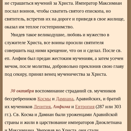
не страшиться мучений за Христа. Император Максимиан
послал воинов, чтобы схватить святого епископа, но
святитель, встретив их на дороге и приведя в свое жилище,
оказал им теплое гостеприимство.
Увидев такое великодушие, любовь и мужество в
служителе Христа, все воины просили святителя
совершить над ними крещение, что он и сделал. После св.
еп. Анфим был предан жестоким мучениям, а затем усечен
мечом, после молитвы, добровольно преклонив свою главу
под секиру, принял венец мученичества за Христа.
30 октября
воспоминание страданий св. мучеников
бессребреников
Космы
и
Дамиана
, Аравийских, и братий
Анфима
их мучеников
Леонтия
,
и
Евтропия
(287 или 303
гг.). Св. Косма и Дамиан были уроженцами Аравийской
страны и жили в царствование императоров Диоклетиана
и Максимиана. Уверовав во Христа, они стали