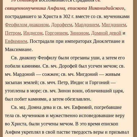
священномученика Анфима, епископа Никомидийского
,
пострадавшего за Христа в 302 г. вместе со св. мучениками
Феофилом диаконом
,
Дорофеем
,
Мардонием
,
Мигдонием
,
Петром
,
Индисом
,
Горгонием
,
Зиноном
,
Домной девой
и
Евфимием
. Пострадали при императорах Диоклетиане и
Максимиане.
Св. диакону Феофилу были отрезаны уши, а затем его
побили камнями. Св. мч. Дорофей был усечен мечом; св.
мч. Мардоний — сожжен; св. мч. Мигдоний — живым
засыпан землей; св. мчч. Петр, Индис и Горгоний —
утоплены в море; св. мч. Зинон воин, обличивший царя,
был побит камнями, а затем обезглавлен.
Св. мц. Домна дева и св. мч. Евфимий, погребавшие
тела св. мучеников и мужественно исповедовавшие веру
во Христа, были усечены мечом. В это время епископ
Анфим укреплял в свой пастве твердость веры и призывал