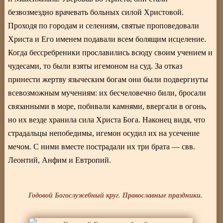
безвозмездно врачевать больных силой Христовой.
Проходя по городам и селениям, святые проповедовали
Христа и Его именем подавали всем болящим исцеление.
Когда бессребреники прославились всюду своим учением и
чудесами, то были взяты игемоном на суд. За отказ
принести жертву языческим богам они были подвергнуты
всевозможным мучениям: их бесчеловечно били, бросали
связанными в море, побивали камнями, ввергали в огонь,
но их везде хранила сила Христа Бога. Наконец видя, что
страдальцы непобедимы, игемон осудил их на усечение
мечом. С ними вместе пострадали их три брата — свв.
Леонтий, Анфим и Евтропий.
Годовой Богослужебный круг. Православные праздники.