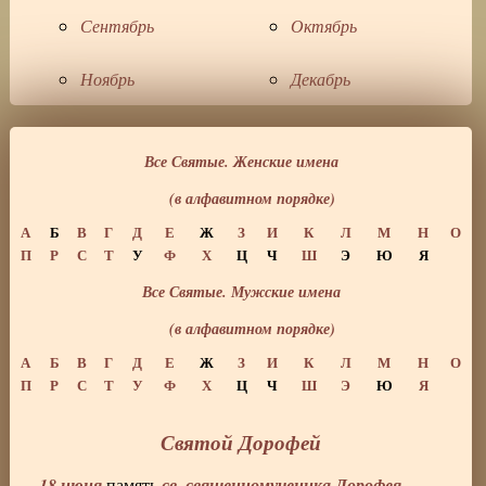
Сентябрь
Октябрь
Ноябрь
Декабрь
Все Святые. Женские имена
(в алфавитном порядке)
А
Б
В
Г
Д
Е
Ж
З
И
К
Л
М
Н
О
П
Р
С
Т
У
Ф
Х
Ц
Ч
Ш
Э
Ю
Я
Все Святые. Мужские имена
(в алфавитном порядке)
А
Б
В
Г
Д
Е
Ж
З
И
К
Л
М
Н
О
П
Р
С
Т
У
Ф
Х
Ц
Ч
Ш
Э
Ю
Я
Святой Дорофей
18 июня
св. священномученика Дорофея,
память