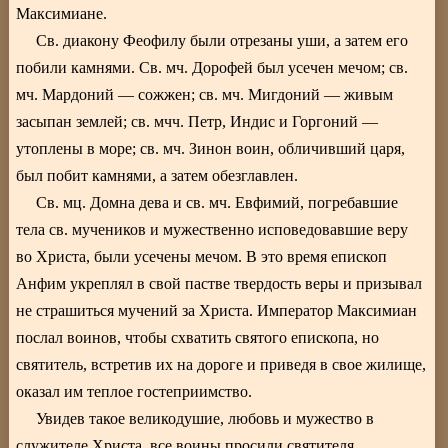
Максимиане.
Св. диакону Феофилу были отрезаны уши, а затем его
побили камнями. Св. мч. Дорофей был усечен мечом; св.
мч. Мардоний — сожжен; св. мч. Мигдоний — живым
засыпан землей; св. мчч. Петр, Индис и Горгоний —
утоплены в море; св. мч. Зинон воин, обличивший царя,
был побит камнями, а затем обезглавлен.
Св. мц. Домна дева и св. мч. Евфимий, погребавшие
тела св. мучеников и мужественно исповедовавшие веру
во Христа, были усечены мечом. В это время епископ
Анфим укреплял в свой пастве твердость веры и призывал
не страшиться мучений за Христа. Император Максимиан
послал воинов, чтобы схватить святого епископа, но
святитель, встретив их на дороге и приведя в свое жилище,
оказал им теплое гостеприимство.
Увидев такое великодушие, любовь и мужество в
служителе Христа, все воины просили святителя