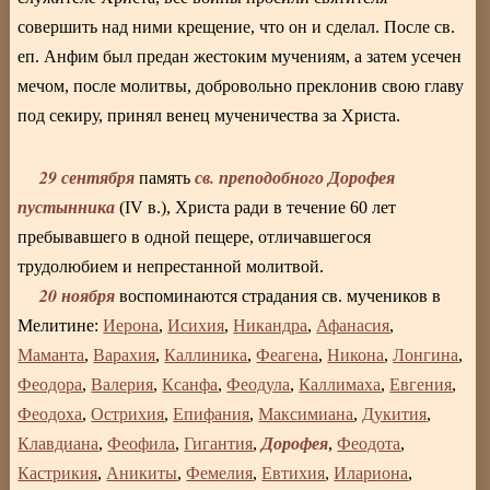
совершить над ними крещение, что он и сделал. После св.
еп. Анфим был предан жестоким мучениям, а затем усечен
мечом, после молитвы, добровольно преклонив свою главу
под секиру, принял венец мученичества за Христа.
29 сентября
св. преподобного Дорофея
память
пустынника
(IV в.), Христа ради в течение 60 лет
пребывавшего в одной пещере, отличавшегося
трудолюбием и непрестанной молитвой.
20 ноября
воспоминаются страдания св. мучеников в
Мелитине:
Иерона
,
Исихия
,
Никандра
,
Афанасия
,
Маманта
,
Варахия
,
Каллиника
,
Феагена
,
Никона
,
Лонгина
,
Феодора
,
Валерия
,
Ксанфа
,
Феодула
,
Каллимаха
,
Евгения
,
Феодоха
,
Острихия
,
Епифания
,
Максимиана
,
Дукития
,
Дорофея
Клавдиана
,
Феофила
,
Гигантия
,
,
Феодота
,
Кастрикия
,
Аникиты
,
Фемелия
,
Евтихия
,
Илариона
,