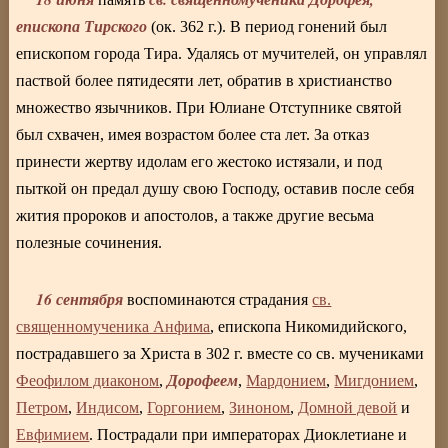
епископа Тирского
(ок. 362 г.). В период гонений был
епископом города Тира. Удалясь от мучителей, он управлял
паствой более пятидесяти лет, обратив в христианство
множество язычников. При Юлиане Отступнике святой
был схвачен, имея возрастом более ста лет. За отказ
принести жертву идолам его жестоко истязали, и под
пыткой он предал душу свою Господу, оставив после себя
жития пророков и апостолов, а также другие весьма
полезные сочинения.
16 сентября
воспоминаются страдания
св.
священномученика Анфима
, епископа Никомидийского,
пострадавшего за Христа в 302 г. вместе со св. мучениками
Дорофеем
Феофилом диаконом
,
,
Мардонием
,
Мигдонием
,
Петром
,
Индисом
,
Горгонием
,
Зиноном
,
Домной девой
и
Евфимием
. Пострадали при императорах Диоклетиане и