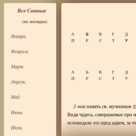
Все Святые
(по месяцам)
А
Б
В
Г
Д
Январь
П
Р
С
Т
У
Февраль
Март
А
Б
В
Г
Д
П
Р
С
Т
У
Апрель
Май
2 мая
память св. мучеников
Ф
Июнь
Видя чудеса, совершаемые при м
исповедали это пред царем, за 
Июль