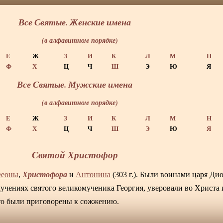
Все Святые. Женские имена
(в алфавитном порядке)
Е
Ж
З
И
К
Л
М
Н
Ф
Х
Ц
Ч
Ш
Э
Ю
Я
Все Святые. Мужские имена
(в алфавитном порядке)
Е
Ж
З
И
К
Л
М
Н
Ф
Х
Ц
Ч
Ш
Э
Ю
Я
Святой Христофор
Христофора
еоны
,
и
Антонина
(303 г.). Были воинами царя Ди
учениях святого великомученика Георгия, уверовали во Христа 
что были приговорены к сожжению.