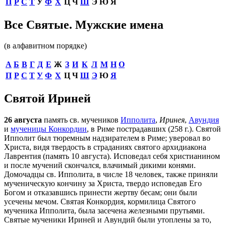
П
Р
С
Т
У
Ф
Х
Ц
Ч
Ш
Э
Ю
Я
Все Святые. Мужские имена
(в алфавитном порядке)
А
Б
В
Г
Д
Е
Ж
З
И
К
Л
М
Н
О
П
Р
С
Т
У
Ф
Х
Ц
Ч
Ш
Э
Ю
Я
Святой Ириней
26 августа
память св. мучеников
Ипполита
,
Иринея
,
Авундия
и
мученицы Конкордии
, в Риме пострадавших (258 г.). Святой
Ипполит был тюремным надзирателем в Риме; уверовал во
Христа, видя твердость в страданиях святого архидиакона
Лаврентия (память 10 августа). Исповедал себя христианином
и после мучений скончался, влачимый дикими конями.
Домочадцы св. Ипполита, в числе 18 человек, также приняли
мученическую кончину за Христа, твердо исповедав Его
Богом и отказавшись принести жертву бесам; они были
усечены мечом. Святая Конкордия, кормилица Святого
мученика Ипполита, была засечена железными прутьями.
Святые мученики Ириней и Авундий были утоплены за то,