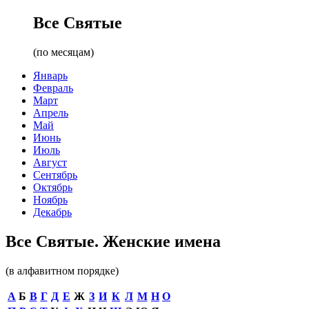
Все Святые
(по месяцам)
Январь
Февраль
Март
Апрель
Май
Июнь
Июль
Август
Сентябрь
Октябрь
Ноябрь
Декабрь
Все Святые. Женские имена
(в алфавитном порядке)
А
Б
В
Г
Д
Е
Ж
З
И
К
Л
М
Н
О