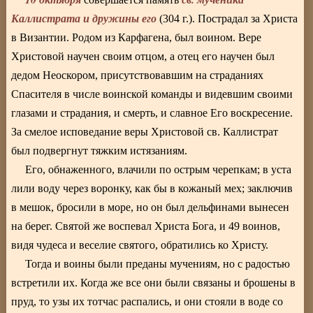
Каллистрата и дружины его
(304 г.). Пострадал за Христа
в Византии. Родом из Карфагена, был воином. Вере
Христовой научен своим отцом, а отец его научен был
дедом Неоскором, присутствовавшим на страданиях
Спасителя в числе воинской команды и видевшим своими
глазами и страдания, и смерть, и славное Его воскресение.
За смелое исповедание веры Христовой св. Каллистрат
был подвергнут тяжким истязаниям.
Его, обнаженного, влачили по острым черепкам; в уста
лили воду через воронку, как бы в кожаный мех; заключив
в мешок, бросили в море, но он был дельфинами вынесен
на берег. Святой же воспевал Христа Бога, и 49 воинов,
видя чудеса и веселие святого, обратились ко Христу.
Тогда и воины были преданы мучениям, но с радостью
встретили их. Когда же все они были связаны и брошены в
пруд, то узы их тотчас распались, и они стояли в воде со