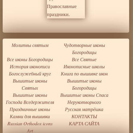
Молитвы святым
Чудотворные иконы
Богородицы
Все иконы Богородицы
Все Святые
История иконописи
Иконописные школы
Богослужебный круг
Книга по вышивке икон
Вышитые иконы
Вышитые иконы
Святых
Богородицы
Вышитые иконы
Вышитые иконы Спаса
Господа Вседержителя
Нерукотворного
Праздничные иконы
Русская матрёшка
Камни для вышивки
КОНТАКТЫ
Russian Orthodox icons
КАРТА САЙТА
Art