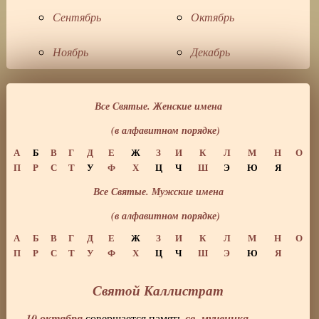
Сентябрь
Октябрь
Ноябрь
Декабрь
Все Святые. Женские имена
(в алфавитном порядке)
А
Б
В
Г
Д
Е
Ж
З
И
К
Л
М
Н
О
П
Р
С
Т
У
Ф
Х
Ц
Ч
Ш
Э
Ю
Я
Все Святые. Мужские имена
(в алфавитном порядке)
А
Б
В
Г
Д
Е
Ж
З
И
К
Л
М
Н
О
П
Р
С
Т
У
Ф
Х
Ц
Ч
Ш
Э
Ю
Я
Святой Каллистрат
10 октября
св. мученика
совершается память