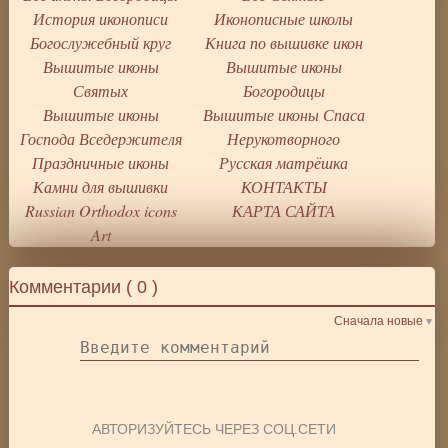
История иконописи
Иконописные школы
Богослужебный круг
Книга по вышивке икон
Вышитые иконы
Вышитые иконы
Святых
Богородицы
Вышитые иконы
Вышитые иконы Спаса
Господа Вседержителя
Нерукотворного
Праздничные иконы
Русская матрёшка
Камни для вышивки
КОНТАКТЫ
Russian Orthodox icons
КАРТА САЙТА
Art
Комментарии (
0
)
Сначала новые
АВТОРИЗУЙТЕСЬ ЧЕРЕЗ СОЦ.СЕТИ