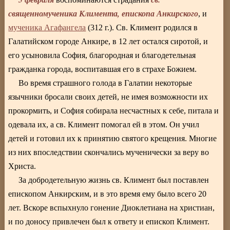
священномученика Климента, епископа Анкирского
, и
мученика Агафангела
(312 г.). Св. Климент родился в
Галатийском городе Анкире, в 12 лет остался сиротой, и
его усыновила София, благородная и благодетельная
гражданка города, воспитавшая его в страхе Божием.
Во время страшного голода в Галатии некоторые
язычники бросали своих детей, не имея возможности их
прокормить, и София собирала несчастных к себе, питала и
одевала их, а св. Климент помогал ей в этом. Он учил
детей и готовил их к принятию святого крещения. Многие
из них впоследствии скончались мученически за веру во
Христа.
За добродетельную жизнь св. Климент был поставлен
епископом Анкирским, и в это время ему было всего 20
лет. Вскоре вспыхнуло гонение Диоклетиана на христиан,
и по доносу привлечен был к ответу и епископ Климент.