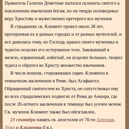
Правитель Галатии Дометиан пытался склонить святого к
поклонению языческим богам, но он твердо исповедовал
веру Христову и мужественно претерпел все мучения.
В страданиях св. Климент провел около 28 лет,
претерпевая их в разных городах и от разных мучителей, и
все дивились тому, но Господь хранил своего мученика и
чудесно исцелял его истерзанное тело. Закованный в
железо, израненный, избитый, он исцелял больных, творил
чудеса и обратил ко Христу множество язычников.
В числе воинов, стороживших сщмч. Климента в
темничном заключении в Риме, был Агафангел.
Обращенный святителем ко Христу, он сопутствовал ему
во всех страдальческих подвигах от Рима до Анкира, где
после 20-летнего заключения в темнице был усечен мечом.
Св. мученик Климент также был обезглавлен.
23 сентября
память св. апостолов от 70-ти
Апеллия
,
Климента
Луки
и
(I в.).