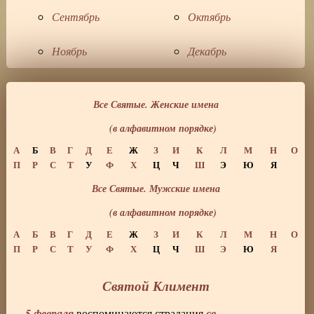
Сентябрь
Октябрь
Ноябрь
Декабрь
Все Святые. Женские имена
(в алфавитном порядке)
А
Б
В
Г
Д
Е
Ж
З
И
К
Л
М
Н
О
П
Р
С
Т
У
Ф
Х
Ц
Ч
Ш
Э
Ю
Я
Все Святые. Мужские имена
(в алфавитном порядке)
А
Б
В
Г
Д
Е
Ж
З
И
К
Л
М
Н
О
П
Р
С
Т
У
Ф
Х
Ц
Ч
Ш
Э
Ю
Я
Святой Климент
5 февраля
св.
воспоминаются страдания