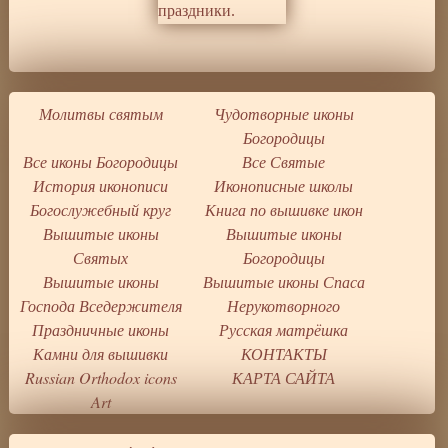
Молитвы святым
Чудотворные иконы
Богородицы
Все иконы Богородицы
Все Святые
История иконописи
Иконописные школы
Богослужебный круг
Книга по вышивке икон
Вышитые иконы
Вышитые иконы
Святых
Богородицы
Вышитые иконы
Вышитые иконы Спаса
Господа Вседержителя
Нерукотворного
Праздничные иконы
Русская матрёшка
Камни для вышивки
КОНТАКТЫ
Russian Orthodox icons
КАРТА САЙТА
Art