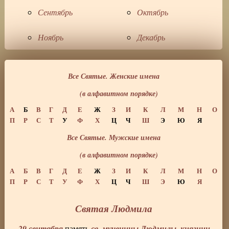
Сентябрь
Октябрь
Ноябрь
Декабрь
Все Святые. Женские имена
(в алфавитном порядке)
А
Б
В
Г
Д
Е
Ж
З
И
К
Л
М
Н
О
П
Р
С
Т
У
Ф
Х
Ц
Ч
Ш
Э
Ю
Я
Все Святые. Мужские имена
(в алфавитном порядке)
А
Б
В
Г
Д
Е
Ж
З
И
К
Л
М
Н
О
П
Р
С
Т
У
Ф
Х
Ц
Ч
Ш
Э
Ю
Я
Святая Людмила
29 сентября
св. мученицы Людмилы, княгини
память