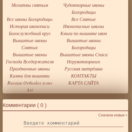
Молитвы святым
Чудотворные иконы
Богородицы
Все иконы Богородицы
Все Святые
История иконописи
Иконописные школы
Богослужебный круг
Книга по вышивке икон
Вышитые иконы
Вышитые иконы
Святых
Богородицы
Вышитые иконы
Вышитые иконы Спаса
Господа Вседержителя
Нерукотворного
Праздничные иконы
Русская матрёшка
Камни для вышивки
КОНТАКТЫ
Russian Orthodox icons
КАРТА САЙТА
Art
Комментарии (
0
)
Сначала новые