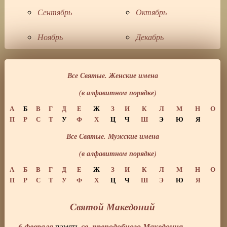
Сентябрь
Октябрь
Ноябрь
Декабрь
Все Святые. Женские имена
(в алфавитном порядке)
А
Б
В
Г
Д
Е
Ж
З
И
К
Л
М
Н
О
П
Р
С
Т
У
Ф
Х
Ц
Ч
Ш
Э
Ю
Я
Все Святые. Мужские имена
(в алфавитном порядке)
А
Б
В
Г
Д
Е
Ж
З
И
К
Л
М
Н
О
П
Р
С
Т
У
Ф
Х
Ц
Ч
Ш
Э
Ю
Я
Святой Македоний
6 февраля
св. преподобного Македония,
память