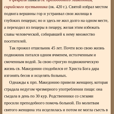
сирийского пустынника
(ок. 420 г.). Святой избрал местом
подвига вершины гор и устраивал свои жилища в
глубоких пещерах; но и здесь не жил долго на одном месте,
а переходил из пещеры в пещеру, желая этим избежать
славы человеческой, собиравшей к нему множество
посетителей.
Так прожил отшельник 45 лет. Почти всю свою жизнь
подвижник питался одним ячменем, истолченным и
смоченным водой. За свою строгую подвижническую
жизнь св. Македонии сподобился от Христа Бога дара
изгонять бесов и исцелять больных.
Однажды к прп. Македонию привели женщину, которая
страдала недугом чрезмерного употреблении пищи: она
съедала в день по 30 кур. Родственники со слезами
просили преподобного помочь больной. По молитвам
святого женщина эта исцелилась и потом не могла съесть в