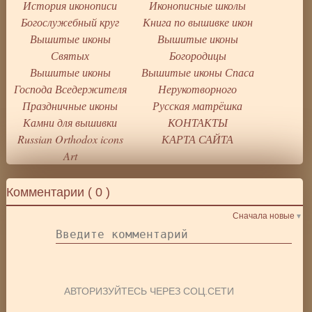
История иконописи
Иконописные школы
Богослужебный круг
Книга по вышивке икон
Вышитые иконы
Вышитые иконы
Святых
Богородицы
Вышитые иконы
Вышитые иконы Спаса
Господа Вседержителя
Нерукотворного
Праздничные иконы
Русская матрёшка
Камни для вышивки
КОНТАКТЫ
Russian Orthodox icons
КАРТА САЙТА
Art
Комментарии (
0
)
Сначала новые
АВТОРИЗУЙТЕСЬ ЧЕРЕЗ СОЦ.СЕТИ