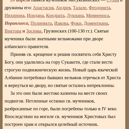
дружины его:
Анастасия
,
Андрея
,
Талале
,
Феодорита
,
Ивхирона
,
Иордана
,
Кондрата
,
Лукиана
,
Мимненоса
,
Нерангиоса
,
Полиевкта
,
Иакова
,
Фоки
,
Доментиана
,
Виктора
и
Зосимы
, Грузинских (100-130 гг.). Святые
мученики были знатными вельможами при дворе
албанского правителя.
Приняв св. крещение и решив посвятить себя Христу
Богу, они удалились на гору Сукакети, где стали вести
строгую подвижническую жизнь. Новый царь языческой
Албании потребовал бывших вельмож отречься от Христа
и вернуться ко двору, но святые остались непреклонны.
За это они были жестоко казнены на месте своих
подвигов. Нетленные останки св. мучеников,
разбросанные по горе, были погребены только в IV веке.
Впоследствии на могиле св. мучеников Христовых был
построен храм и открылся целебный источник.