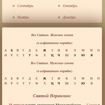
Сентябрь
Октябрь
Ноябрь
Декабрь
Все Святые. Женские имена
(в алфавитном порядке)
А
Б
В
Г
Д
Е
Ж
З
И
К
Л
М
Н
О
П
Р
С
Т
У
Ф
Х
Ц
Ч
Ш
Э
Ю
Я
Все Святые. Мужские имена
(в алфавитном порядке)
А
Б
В
Г
Д
Е
Ж
З
И
К
Л
М
Н
О
П
Р
С
Т
У
Ф
Х
Ц
Ч
Ш
Э
Ю
Я
Святой Нерангиос
28 апреля
память мучеников Месукевийских —
Сухия
и