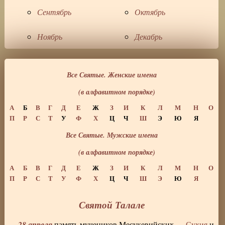
Сентябрь
Октябрь
Ноябрь
Декабрь
Все Святые. Женские имена
(в алфавитном порядке)
А
Б
В
Г
Д
Е
Ж
З
И
К
Л
М
Н
О
П
Р
С
Т
У
Ф
Х
Ц
Ч
Ш
Э
Ю
Я
Все Святые. Мужские имена
(в алфавитном порядке)
А
Б
В
Г
Д
Е
Ж
З
И
К
Л
М
Н
О
П
Р
С
Т
У
Ф
Х
Ц
Ч
Ш
Э
Ю
Я
Святой Талале
28 апреля
память мучеников Месукевийских —
Сухия
и