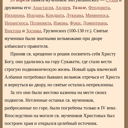
Талале
дружины его:
Анастасия
,
Андрея
,
,
Феодорита
,
Ивхирона
,
Иордана
,
Кондрата
,
Лукиана
,
Мимненоса
,
Нерангиоса
,
Полиевкта
,
Иакова
,
Фоки
,
Доментиана
,
Виктора
и
Зосимы
, Грузинских (100-130 гг.). Святые
мученики были знатными вельможами при дворе
албанского правителя.
Приняв св. крещение и решив посвятить себя Христу
Богу, они удалились на гору Сукакети, где стали вести
строгую подвижническую жизнь. Новый царь языческой
Албании потребовал бывших вельмож отречься от Христа
и вернуться ко двору, но святые остались непреклонны.
За это они были жестоко казнены на месте своих
подвигов. Нетленные останки св. мучеников,
разбросанные по горе, были погребены только в IV веке.
Впоследствии на могиле св. мучеников Христовых был
построен храм и открылся целебный источник.