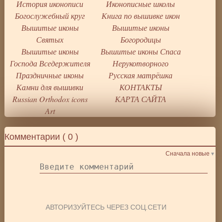
История иконописи
Иконописные школы
Богослужебный круг
Книга по вышивке икон
Вышитые иконы
Вышитые иконы
Святых
Богородицы
Вышитые иконы
Вышитые иконы Спаса
Господа Вседержителя
Нерукотворного
Праздничные иконы
Русская матрёшка
Камни для вышивки
КОНТАКТЫ
Russian Orthodox icons
КАРТА САЙТА
Art
Комментарии (
0
)
Сначала новые
АВТОРИЗУЙТЕСЬ ЧЕРЕЗ СОЦ.СЕТИ