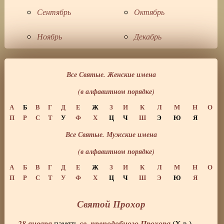
Сентябрь
Октябрь
Ноябрь
Декабрь
Все Святые. Женские имена
(в алфавитном порядке)
А
Б
В
Г
Д
Е
Ж
З
И
К
Л
М
Н
О
П
Р
С
Т
У
Ф
Х
Ц
Ч
Ш
Э
Ю
Я
Все Святые. Мужские имена
(в алфавитном порядке)
А
Б
В
Г
Д
Е
Ж
З
И
К
Л
М
Н
О
П
Р
С
Т
У
Ф
Х
Ц
Ч
Ш
Э
Ю
Я
Святой Прохор
28 января
св. преподобного Прохора
память
(X в.),