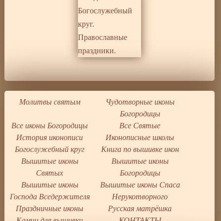
Молитвы святым
Чудотворные иконы
Богородицы
Все иконы Богородицы
Все Святые
История иконописи
Иконописные школы
Богослужебный круг
Книга по вышивке икон
Вышитые иконы
Вышитые иконы
Святых
Богородицы
Вышитые иконы
Вышитые иконы Спаса
Господа Вседержителя
Нерукотворного
Праздничные иконы
Русская матрёшка
Камни для вышивки
КОНТАКТЫ