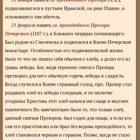
подвизавшегося в пустыне Вранской, на реке Пшине, и
основавшего там обитель.
23 февраля
св. преподобного Прохора
память
Печерского
(1107 г.), в Ближних пещерах почивающего.
Был родом из Смоленска и подвизался в Киеве-Печерском
монастыре. Особенностью его подвижнической жизни
было то что он лишил себя обычного хлеба, а делал его из
травы лебеды. Бог, видя терпение святого Прохора
претворил для него обычную горечь лебеды в сладость.
Когда случился в Киеве страшный голод, прп. Прохор стал
раздавать хлеб из лебеды голодным, и по молитве
угодника Христова этот хлеб казался им слаще и вкуснее
пшеничного Но замечательно было то, что только хлеб,
данный святым Прохором, был годен для пищи, а если кто
сам его приготовлял или брал без ведома преподобного, то
хлеб становился черным и горьким. Позже, когда не стало