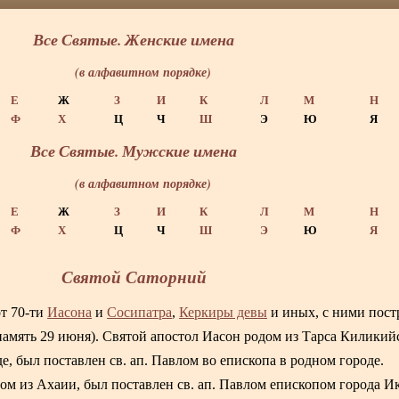
Все Святые. Женские имена
(в алфавитном порядке)
Е
Ж
З
И
К
Л
М
Н
Ф
Х
Ц
Ч
Ш
Э
Ю
Я
Все Святые. Мужские имена
(в алфавитном порядке)
Е
Ж
З
И
К
Л
М
Н
Ф
Х
Ц
Ч
Ш
Э
Ю
Я
Святой Саторний
от 70-ти
Иасона
и
Сосипатра
,
Керкиры девы
и иных, с ними пост
(память 29 июня). Святой апостол Иасон родом из Тарса Киликий
е, был поставлен св. ап. Павлом во епископа в родном городе.
ом из Ахаии, был поставлен св. ап. Павлом епископом города И