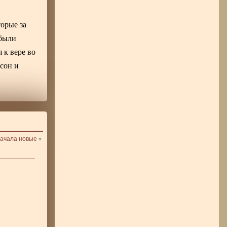
торые за
 были
 к вере во
сон и
ачала новые