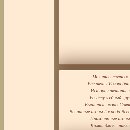
Молитвы святым
Все иконы Богороди
История иконописи
Богослужебный кру
Вышитые иконы Свя
Вышитые иконы Господа Все
Праздничные икон
Камни для вышивки