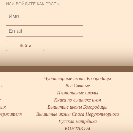
ИЛИ ВОЙДИТЕ КАК ГОСТЬ
Войти
Чудотворные иконы Богородицы
цы
Все Святые
Иконописные школы
г
Книга по вышивке икон
тых
Вышитые иконы Богородицы
держителя
Вышитые иконы Спаса Нерукотворного
ы
Русская матрёшка
КОНТАКТЫ