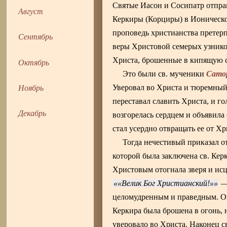
Святые Иасон и Сосипатр отправ
Август
Керкиры (Корциры) в Ионическом
проповедь христианства претер
Сентябрь
веры Христовой семерых узнико
Христа, брошенные в кипящую 
Октябрь
Сато
Это были св. мученики
Ноябрь
Уверовал во Христа и тюремный с
переставал славить Христа, и го
Декабрь
возгорелась сердцем и объявила 
стал усердно отвращать ее от Хр
Тогда нечестивый приказал от
которой была заключена св. Керк
Христовым отогнала зверя и исц
«Велик Бог Христианский!»
— 
целомудренным и праведным. Он 
Керкира была брошена в огонь, 
уверовало во Христа. Наконец с