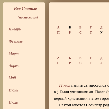
Все Святые
(по месяцам)
А
Б
В
Г
Д
Январь
П
Р
С
Т
У
Февраль
Март
А
Б
В
Г
Д
П
Р
С
Т
У
Апрель
Май
11 мая
память св. апостолов 
Июнь
в.). Были учениками ап. Павла 
первый христианин в этом город
Июль
Святой апостол Сосипатр род