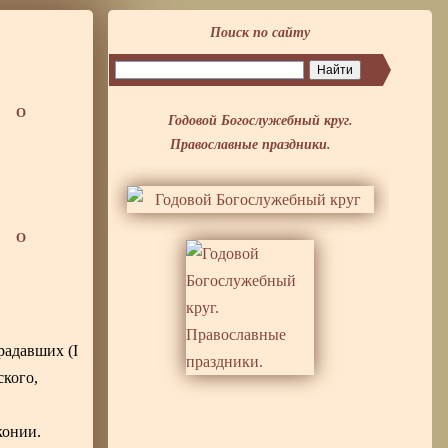
Поиск по сайту
О
Годовой Богослужебный круг.
Православные праздники.
О
радавших (I
ского,
конии.