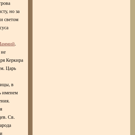
трова
ту, но за
ли светом
суса
аммий
.
 не
аря Керкира
им. Царь
ницы, в
чь именем
ения.
я
ев. Св.
народа
ки