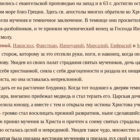
ились с евангельской проповедью на запад и в 63 г. достигли ос
 море близ Греции. Здесь св. апостолы многих обратили ко Хрис
пели мучения и темничное заключение. В темнице они просвети
в-разбойников, и те приняли мученический венец за Господа Ии
смолу.
рний
,
Иакисхол
,
Фавстиан
,
Ианнуарий
,
Марсалий
,
Евфрасий
и
М
торож, которому за это отсекли руки, ноги, и наконец, когда он
лову. Увидев из своих палат страдания святых мучеников, дочь ц
себя христианкой, сняла с себя драгоценности и раздала их нищ
иста, но она оставалась непреклонной.
дать ее на растление блуднику. Когда тот подошел к дверям тем
ира, внезапно прибежал медведь и стал терзать его. Царская до
елила юношу, а вместе с тем и открыла ему истины Христова уч
громко стал восклицать прежний развратник, ныне сделавшийс
принял мучения за Христа и причтен к сонму святых страдальц
но осталась целой и невредимой. Увидев такое чудо, множество 
вятая была предана жестоким мучениям и предала дух свой в ру