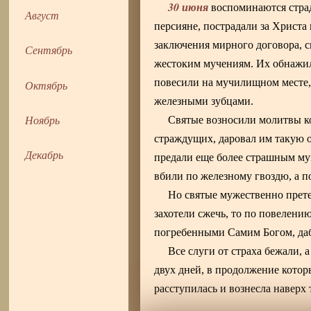
30 июня
воспоминаются стра
Август
персияне, пострадали за Христ
заключения мирного договора, с
Сентябрь
жестоким мучениям. Их обнажил
повесили на мучилищном месте, 
Октябрь
железными зубцами.
Ноябрь
Святые возносили молитвы ко
страждущих, даровал им такую от
Декабрь
предали еще более страшным мук
вбили по железному гвоздю, а п
Но святые мужественно прете
захотели сжечь, то по повелению
погребенными Самим Богом, даб
Все слуги от страха бежали, 
двух дней, в продолжение котор
расступилась и вознесла наверх 