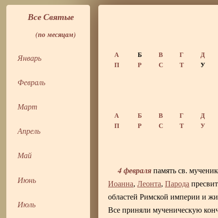
Все Святые
(по месяцам)
А
Б
В
Г
Д
Январь
П
Р
С
Т
У
Февраль
Март
А
Б
В
Г
Д
П
Р
С
Т
У
Апрель
Май
4 февраля
память св. мучени
Июнь
Иоанна
,
Леонта
,
Парода
пресвите
областей Римской империи и жи
Июль
Все приняли мученическую конч