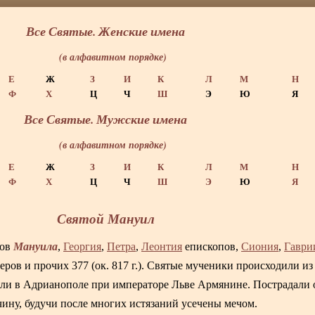
Все Святые. Женские имена
(в алфавитном порядке)
Е
Ж
З
И
К
Л
М
Н
Ф
Х
Ц
Ч
Ш
Э
Ю
Я
Все Святые. Мужские имена
(в алфавитном порядке)
Е
Ж
З
И
К
Л
М
Н
Ф
Х
Ц
Ч
Ш
Э
Ю
Я
Святой Мануил
Мануила
ков
,
Георгия
,
Петра
,
Леонтия
епископов,
Сиония
,
Гаври
ров и прочих 377 (ок. 817 г.). Святые мученики происходили из
ли в Адрианополе при императоре Льве Армянине. Пострадали о
ину, будучи после многих истязаний усечены мечом.