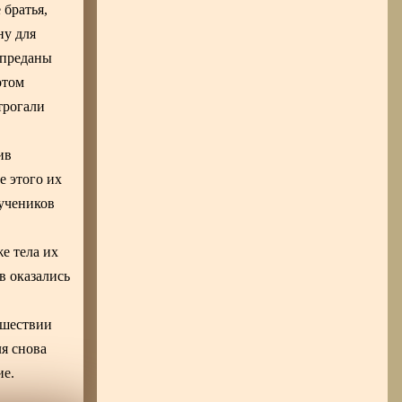
 братья,
ну для
 преданы
отом
трогали
ив
е этого их
мучеников
е тела их
в оказались
рошествии
ля снова
ие.