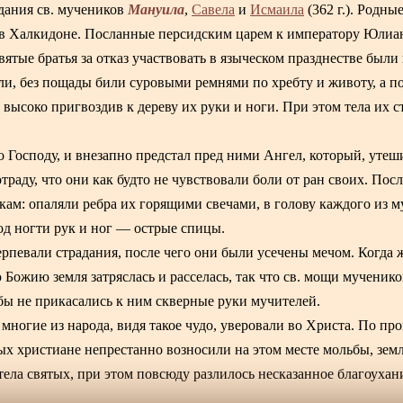
Мануила
дания св. мучеников
,
Савела
и
Исмаила
(362 г.). Родные
а в Халкидоне. Посланные персидским царем к императору Юлиа
вятые братья за отказ участвовать в языческом празднестве были
и, без пощады били суровыми ремнями по хребту и животу, а п
высоко пригвоздив к дереву их руки и ноги. При этом тела их с
 Господу, и внезапно предстал пред ними Ангел, который, утеш
раду, что они как будто не чувствовали боли от ран своих. Посл
ам: опаляли ребра их горящими свечами, в голову каждого из 
од ногти рук и ног — острые спицы.
рпевали страдания, после чего они были усечены мечом. Когда ж
 Божию земля затряслась и расселась, так что св. мощи мученико
ы не прикасались к ним скверные руки мучителей.
а многие из народа, видя такое чудо, уверовали во Христа. По п
ых христиане непрестанно возносили на этом месте мольбы, зем
тела святых, при этом повсюду разлилось несказанное благоухан