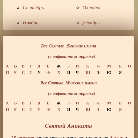
Сентябрь
Октябрь
Ноябрь
Декабрь
Все Святые. Женские имена
(в алфавитном порядке)
А
Б
В
Г
Д
Е
Ж
З
И
К
Л
М
Н
О
П
Р
С
Т
У
Ф
Х
Ц
Ч
Ш
Э
Ю
Я
Все Святые. Мужские имена
(в алфавитном порядке)
А
Б
В
Г
Д
Е
Ж
З
И
К
Л
М
Н
О
П
Р
С
Т
У
Ф
Х
Ц
Ч
Ш
Э
Ю
Я
Святой Аникита
25 августа
совершается память св. мучеников
Фотия
и