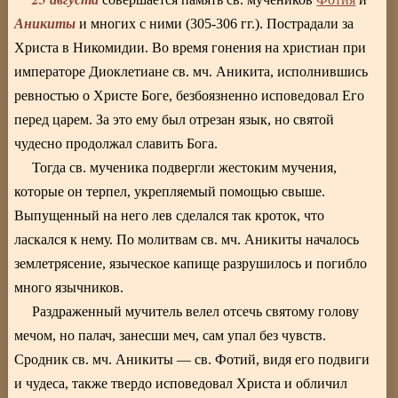
Аникиты
и многих с ними (305-306 гг.). Пострадали за
Христа в Никомидии. Во время гонения на христиан при
императоре Диоклетиане св. мч. Аникита, исполнившись
ревностью о Христе Боге, безбоязненно исповедовал Его
перед царем. За это ему был отрезан язык, но святой
чудесно продолжал славить Бога.
Тогда св. мученика подвергли жестоким мучения,
которые он терпел, укрепляемый помощью свыше.
Выпущенный на него лев сделался так кроток, что
ласкался к нему. По молитвам св. мч. Аникиты началось
землетрясение, языческое капище разрушилось и погибло
много язычников.
Раздраженный мучитель велел отсечь святому голову
мечом, но палач, занесши меч, сам упал без чувств.
Сродник св. мч. Аникиты — св. Фотий, видя его подвиги
и чудеса, также твердо исповедовал Христа и обличил