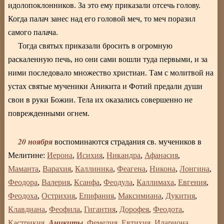
идолопоклонников. За это ему приказали отсечь голову.
Когда палач занес над его головой меч, то меч поразил
самого палача.
Тогда святых приказали бросить в огромную
раскаленную печь, но они сами вошли туда первыми, и за
ними последовало множество христиан. Там с молитвой на
устах святые мученики Аникита и Фотий предали души
свои в руки Божии. Тела их оказались совершенно не
поврежденными огнем.
20 ноября
воспоминаются страдания св. мучеников в
Мелитине:
Иерона
,
Исихия
,
Никандра
,
Афанасия
,
Маманта
,
Варахия
,
Каллиника
,
Феагена
,
Никона
,
Лонгина
,
Феодора
,
Валерия
,
Ксанфа
,
Феодула
,
Каллимаха
,
Евгения
,
Феодоха
,
Острихия
,
Епифания
,
Максимиана
,
Дукития
,
Клавдиана
,
Феофила
,
Гигантия
,
Дорофея
,
Феодота
,
Аникиты
Кастрикия
,
,
Фемелия
,
Евтихия
,
Илариона
,