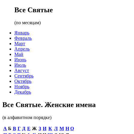
Все Святые
(по месяцам)
Январь
Февраль
Март
Апрель
Май
Июнь
Июль
Август
Сентябрь
Октябрь
Ноябрь
Декабрь
Все Святые. Женские имена
(в алфавитном порядке)
А
Б
В
Г
Д
Е
Ж
З
И
К
Л
М
Н
О