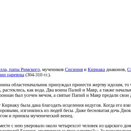
лла, папы Римского
, мучеников
Сисиния
и
Кириака
диаконов,
С
ии царевны
(304-310 гг.).
рнина областеначальник принуждал принести жертву идолам, то
 растеклись, как вода. Два воина Палий и Мавр, а также начал
прониан был усечен мечом, а святые Папий и Мавр предали свои
Кириаку была дана благодать исцеления недугов. Когда его взя
доровыми, изгонялись из людей бесы. Даже бесноватая дочь Диок
гом и приняла мученический венец.
есте с нею уверовало около четырехсот человек из царского дома
лужителей Божиих, молящихся за твое царство?»
За всенародное