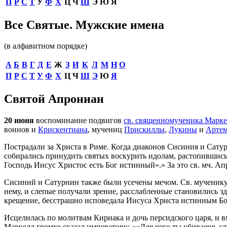
П
Р
С
Т
У
Ф
Х
Ц
Ч
Ш
Э
Ю
Я
Все Святые. Мужские имена
(в алфавитном порядке)
А
Б
В
Г
Д
Е
Ж
З
И
К
Л
М
Н
О
П
Р
С
Т
У
Ф
Х
Ц
Ч
Ш
Э
Ю
Я
Святой Апрониан
20 июня
воспоминание подвигов
св. священномученика Марке
воинов и
Крискентиана
, мучениц
Прискиллы
,
Лукины
и
Артем
Пострадали за Христа в Риме. Когда диаконов Сисиния и Сату
собирались принудить святых воскурить идолам, растопившись,
Господь Иисус Христос есть Бог истинный».
За это св. мч. А
Сисиний и Сатурнин также были усечены мечом. Св. мученику 
нему, и слепые получали зрение, расслабленные становились з
крещение, бесстрашно исповедала Иисуса Христа истинным Бо
Исцелилась по молитвам Кириака и дочь персидского царя, и вм
Маркелл громко сказал императору:
«Для чего ты убиваешь с