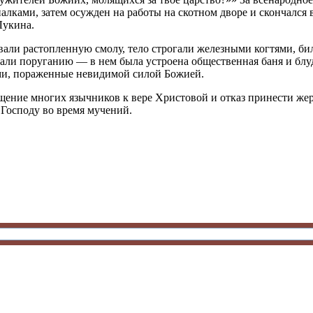
лками, затем осужден на работы на скотном дворе и скончался 
Лукина.
вали растопленную смолу, тело строгали железными когтями, би
едали поруганию — в нем была устроена общественная баня и бл
ыми, пораженные невидимой силой Божией.
щение многих язычников к вере Христовой и отказ принести же
 Господу во время мучений.