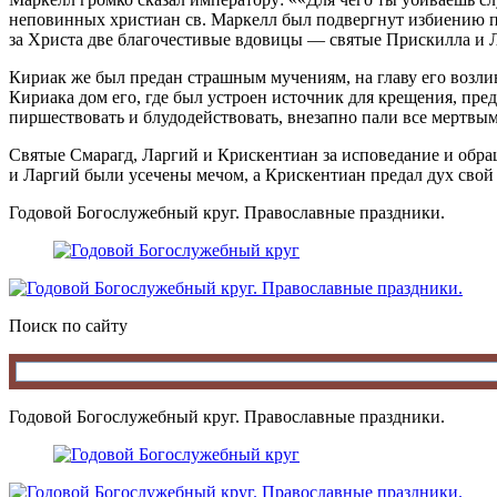
неповинных христиан св. Маркелл был подвергнут избиению па
за Христа две благочестивые вдовицы — святые Прискилла и 
Кириак же был предан страшным мучениям, на главу его возли
Кириака дом его, где был устроен источник для крещения, пр
пиршествовать и блудодействовать, внезапно пали все мертв
Святые Смарагд, Ларгий и Крискентиан за исповедание и обра
и Ларгий были усечены мечом, а Крискентиан предал дух свой
Годовой Богослужебный круг. Православные праздники.
Поиск по сайту
Годовой Богослужебный круг. Православные праздники.