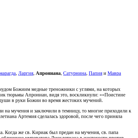
марагда
,
Ларгия
,
Апрониана
,
Сатурнина
,
Папия
и
Мавра
 чудом Божиим медные треножники с углями, на которых
ьник тюрьмы Апрониан, видя это, воскликнули:
«Поистине
 души в руки Божии во время жестоких мучений.
ли на мучения и заключили в темницу, то многие приходили к
летиана Артемия сделалась здоровой, после чего приняла
. Когда же св. Кириак был предан на мучения, св. папа
 обличение императора Диоклетиана в жестокости против