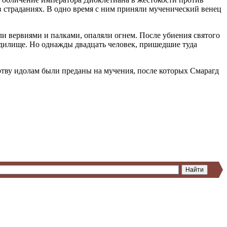
в страданиях. В одно время с ним приняли мученический венец
ли вервиями и палками, опаляли огнем. После убиения святого
удилище. Но однажды двадцать человек, пришедшие туда
ртву идолам были преданы на мучения, после которых Смарагд