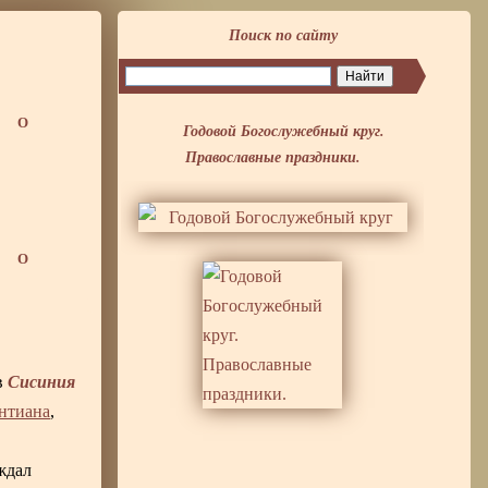
Поиск по сайту
О
Годовой Богослужебный круг.
Православные праздники.
О
Сисиния
в
нтиана
,
ждал