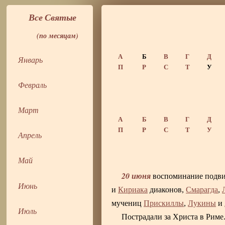
Все Святые
(по месяцам)
А
Б
В
Г
Д
Январь
П
Р
С
Т
У
Февраль
Март
А
Б
В
Г
Д
П
Р
С
Т
У
Апрель
Май
20 июня
воспоминание подв
Июнь
и
Кириака
диаконов,
Смарагда
,
мучениц
Прискиллы
,
Лукины
и
Июль
Пострадали за Христа в Риме