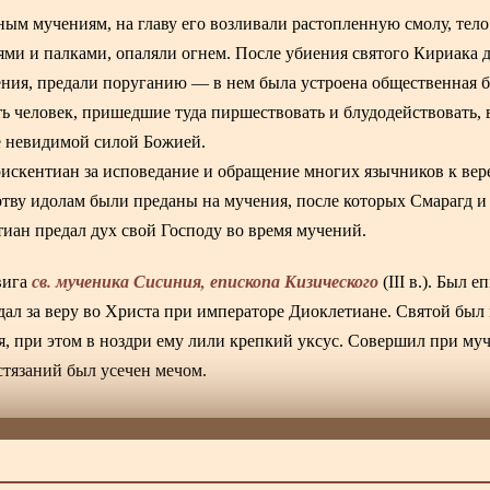
ым мучениям, на главу его возливали растопленную смолу, тело
ми и палками, опаляли огнем. После убиения святого Кириака до
ения, предали поруганию — в нем была устроена общественная б
ь человек, пришедшие туда пиршествовать и блудодействовать, 
е невидимой силой Божией.
искентиан за исповедание и обращение многих язычников к вер
ртву идолам были преданы на мучения, после которых Смарагд и
иан предал дух свой Господу во время мучений.
св. мученика Сисиния, епископа Кизического
вига
(III в.). Был 
дал за веру во Христа при императоре Диоклетиане. Святой был 
я, при этом в ноздри ему лили крепкий уксус. Совершил при му
стязаний был усечен мечом.