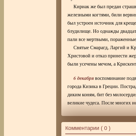
Кириак же был предан страшн
железными когтями, били вервия
был устроен источник для крещ
блудилище. Но однажды двадцат
пали все мертвыми, пораженны
Святые Смарагд, Ларгий и Кр
Христовой и отказ принести же
были усечены мечом, а Крискент
6 декабря
воспоминание под
города Кизика в Греции. Постра
диким коням, бит без милосерди
великие чудеса. После многих и
Комментарии (
0
)