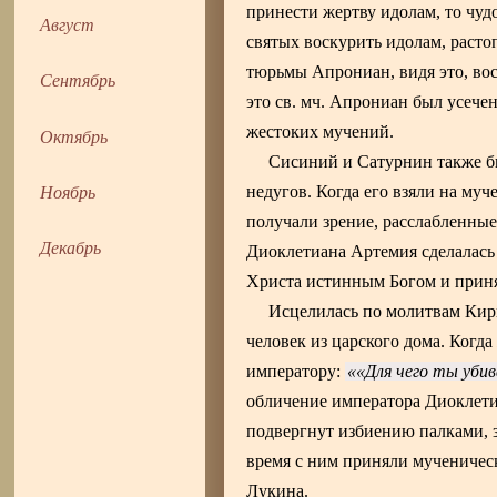
принести жертву идолам, то чу
Август
святых воскурить идолам, расто
тюрьмы Апрониан, видя это, во
Сентябрь
это св. мч. Апрониан был усече
жестоких мучений.
Октябрь
Сисиний и Сатурнин также б
Ноябрь
недугов. Когда его взяли на муч
получали зрение, расслабленные
Декабрь
Диоклетиана Артемия сделалась 
Христа истинным Богом и приня
Исцелилась по молитвам Кири
человек из царского дома. Когда
императору:
«Для чего ты уби
обличение императора Диоклети
подвергнут избиению палками, з
время с ним приняли мученичес
Лукина.