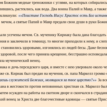
дом Божиим медные треножники с углями, на которых собиралис
пившись, растеклись, как вода. Два воина Палий и Мавр, а также
скликнули:
«Поистине Господь Иисус Христос есть Бог истин
н мечом, а святые Папий и Мавр предали свои души в руки Божи
ыли усечены мечом. Св. мученику Кириаку была дана благодать
ения и заключили в темницу, то многие приходили к нему, и сле
 становились здоровыми, изгонялись из людей бесы. Даже бесно
здоровой, после чего приняла крещение, бесстрашно исповедал
ла мученический венец.
ака и дочь персидского царя, и вместе с нею уверовало около ч
 же св. Кириак был предан на мучения, св. папа Маркелл громко 
ваешь служителей Божиих, молящихся за твое царство?»
За вс
ана в жестокости против неповинных христиан св. Маркелл бы
атем осужден на работы на скотном дворе и скончался в страдан
кий венец за Христа две благочестивые вдовицы — святые Прис