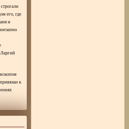
 строгали
м его, где
аня и
внезапно
е
 Ларгий
епископом
привязан к
чениях