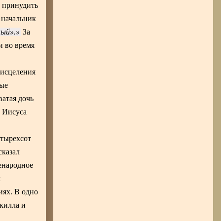
ь принудить
 начальник
ный».
За
и во время
 исцеления
пые
ватая дочь
а Иисуса
етырехсот
сказал
енародное
л
иях. В одно
килла и