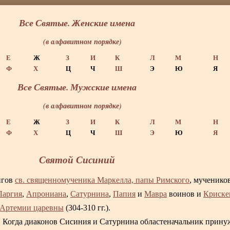
Все Святые. Женские имена
(в алфавитном порядке)
Е
Ж
З
И
К
Л
М
Н
Ф
Х
Ц
Ч
Ш
Э
Ю
Я
Все Святые. Мужские имена
(в алфавитном порядке)
Е
Ж
З
И
К
Л
М
Н
Ф
Х
Ц
Ч
Ш
Э
Ю
Я
Святой Сисиний
игов
св. священномученика Маркелла, папы Римского
, мученико
Ларгия
,
Апрониана
,
Сатурнина
,
Папия
и
Мавра
воинов и
Криске
Артемии царевны
(304-310 гг.).
. Когда диаконов Сисиния и Сатурнина областеначальник прину