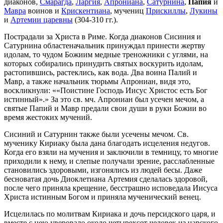
диаконов,
Смарагда
,
Ларгия
,
Апрониана
,
Сатурнина
,
Папия
и
Мавра
воинов и
Крискентиана
, мучениц
Прискиллы
,
Лукины
и
Артемии царевны
(304-310 гг.).
Пострадали за Христа в Риме. Когда диаконов Сисиния и
Сатурнина областеначальник принуждал принести жертву
идолам, то чудом Божиим медные треножники с углями, на
которых собирались принудить святых воскурить идолам,
растопившись, растеклись, как вода. Два воина Палий и
Мавр, а также начальник тюрьмы Апрониан, видя это,
воскликнули:
«Поистине Господь Иисус Христос есть Бог
истинный».
За это св. мч. Апрониан был усечен мечом, а
святые Папий и Мавр предали свои души в руки Божии во
время жестоких мучений.
Сисиний и Сатурнин также были усечены мечом. Св.
мученику Кириаку была дана благодать исцеления недугов.
Когда его взяли на мучения и заключили в темницу, то многие
приходили к нему, и слепые получали зрение, расслабленные
становились здоровыми, изгонялись из людей бесы. Даже
бесноватая дочь Диоклетиана Артемия сделалась здоровой,
после чего приняла крещение, бесстрашно исповедала Иисуса
Христа истинным Богом и приняла мученический венец.
Исцелилась по молитвам Кириака и дочь персидского царя, и
вместе с нею уверовало около четырехсот человек из царского