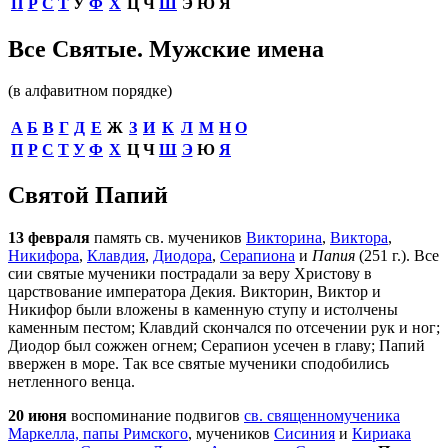
П
Р
С
Т
У
Ф
Х
Ц
Ч
Ш
Э
Ю
Я
Все Святые. Мужские имена
(в алфавитном порядке)
А
Б
В
Г
Д
Е
Ж
З
И
К
Л
М
Н
О
П
Р
С
Т
У
Ф
Х
Ц
Ч
Ш
Э
Ю
Я
Святой Папий
13 февраля
память св. мучеников
Викторина
,
Виктора
,
Никифора
,
Клавдия
,
Диодора
,
Серапиона
и
Папия
(251 г.). Все
сии святые мученики пострадали за веру Христову в
царствование императора Декия. Викторин, Виктор и
Никифор были вложены в каменную ступу и истолчены
каменным пестом; Клавдий скончался по отсечении рук и ног;
Диодор был сожжен огнем; Серапион усечен в главу; Папий
ввержен в море. Так все святые мученики сподобились
нетленного венца.
20 июня
воспоминание подвигов
св. священномученика
Маркелла, папы Римского
, мучеников
Сисиния
и
Кириака