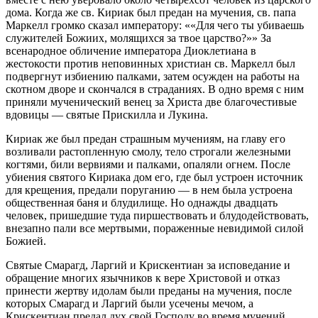
дома. Когда же св. Кириак был предан на мучения, св. папа
Маркелл громко сказал императору:
«Для чего ты убиваешь
служителей Божиих, молящихся за твое царство?»
За
всенародное обличение императора Диоклетиана в
жестокости против неповинных христиан св. Маркелл был
подвергнут избиению палками, затем осужден на работы на
скотном дворе и скончался в страданиях. В одно время с ним
приняли мученический венец за Христа две благочестивые
вдовицы — святые Прискилла и Лукина.
Кириак же был предан страшным мучениям, на главу его
возливали растопленную смолу, тело строгали железными
когтями, били вервиями и палками, опаляли огнем. После
убиения святого Кириака дом его, где был устроен источник
для крещения, предали поруганию — в нем была устроена
общественная баня и блудилище. Но однажды двадцать
человек, пришедшие туда пиршествовать и блудодействовать,
внезапно пали все мертвыми, пораженные невидимой силой
Божией.
Святые Смарагд, Ларгий и Крискентиан за исповедание и
обращение многих язычников к вере Христовой и отказ
принести жертву идолам были преданы на мучения, после
которых Смарагд и Ларгий были усечены мечом, а
Крискентиан предал дух свой Господу во время мучений.