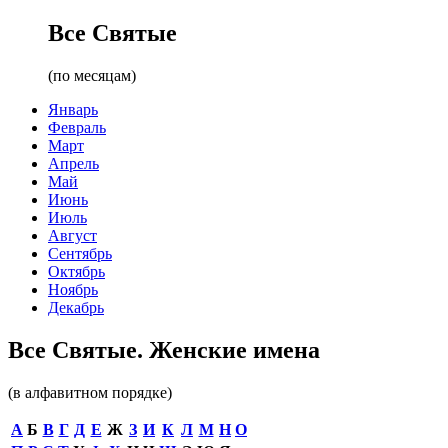
Все Святые
(по месяцам)
Январь
Февраль
Март
Апрель
Май
Июнь
Июль
Август
Сентябрь
Октябрь
Ноябрь
Декабрь
Все Святые. Женские имена
(в алфавитном порядке)
А
Б
В
Г
Д
Е
Ж
З
И
К
Л
М
Н
О