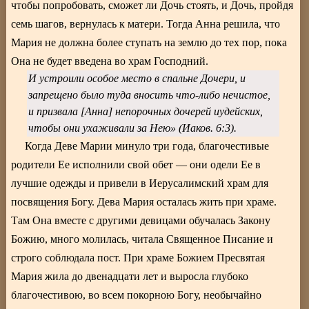
чтобы попробовать, сможет ли Дочь стоять, и Дочь, пройдя
семь шагов, вернулась к матери. Тогда Анна решила, что
Мария не должна более ступать на землю до тех пор, пока
Она не будет введена во храм Господний.
И устроили особое место в спальне Дочери, и
запрещено было туда вносить что-либо нечистое,
и призвала [Анна] непорочных дочерей иудейских,
чтобы они ухаживали за Нею» (Иаков. 6:3).
Когда Деве Марии минуло три года, благочестивые
родители Ее исполнили свой обет — они одели Ее в
лучшие одежды и привели в Иерусалимский храм для
посвящения Богу. Дева Мария осталась жить при храме.
Там Она вместе с другими девицами обучалась Закону
Божию, много молилась, читала Священное Писание и
строго соблюдала пост. При храме Божием Пресвятая
Мария жила до двенадцати лет и выросла глубоко
благочестивою, во всем покорною Богу, необычайно