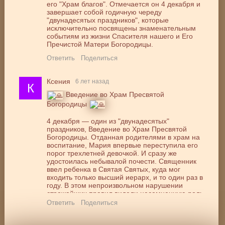
его "Храм благов". Отмечается он 4 декабря и
завершает собой годичную череду
"двунадесятых праздников", которые
исключительно посвящены знаменательным
событиям из жизни Спасителя нашего и Его
Пречистой Матери Богородицы.
Ответить
Поделиться
Ксения
6 лет назад
К
Введение во Храм Пресвятой
Богородицы
4 декабря — один из "двунадесятых"
праздников, Введение во Храм Пресвятой
Богородицы. Отданная родителями в храм на
воспитание, Мария впервые переступила его
порог трехлетней девочкой. И сразу же
удостоилась небывалой почести. Священник
ввел ребенка в Святая Святых, куда мог
входить только высший иерарх, и то один раз в
году. В этом непроизвольном нарушении
строжайших правил видели несомненную роль
Божественного провидения, и само событие
Ответить
Поделиться
приобрело символическое значение. В
воспоминание об этом мы и отмечаем один из