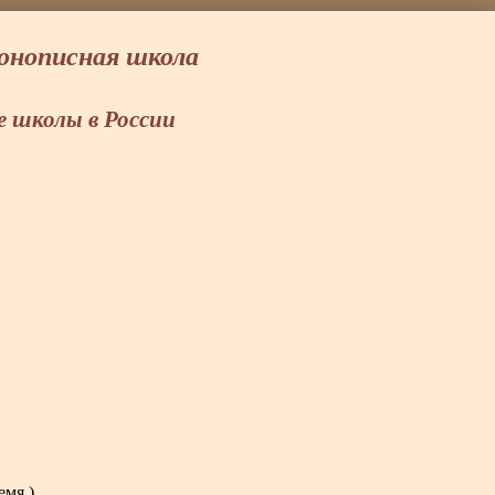
конописная школа
 школы в России
емя.)